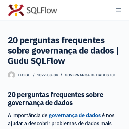
P
u
l
a
20 perguntas frequentes
r
p
sobre governança de dados |
a
Gudu SQLFlow
r
a
LEO GU
2022-08-06
GOVERNANÇA DE DADOS 101
o
c
o
20 perguntas frequentes sobre
n
governança de dados
t
A importância de
governança de dados
é nos
e
ajudar a descobrir problemas de dados mais
ú