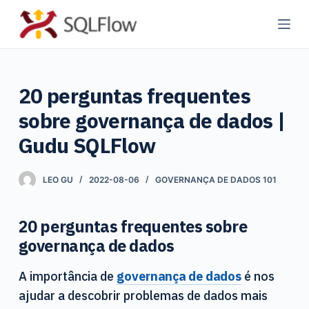
P
u
l
a
20 perguntas frequentes
r
p
sobre governança de dados |
a
Gudu SQLFlow
r
a
LEO GU
2022-08-06
GOVERNANÇA DE DADOS 101
o
c
o
20 perguntas frequentes sobre
n
governança de dados
t
A importância de
governança de dados
é nos
e
ajudar a descobrir problemas de dados mais
ú