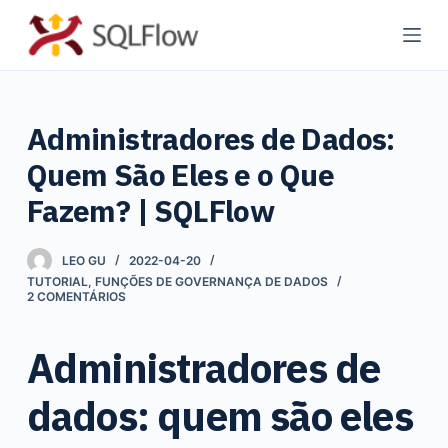
P
u
l
a
Administradores de Dados:
r
p
Quem São Eles e o Que
a
Fazem? | SQLFlow
r
a
LEO GU
2022-04-20
o
TUTORIAL
,
FUNÇÕES DE GOVERNANÇA DE DADOS
c
2 COMENTÁRIOS
o
n
Administradores de
t
dados: quem são eles
e
ú