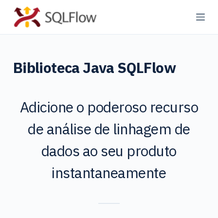
P
u
l
a
Biblioteca Java SQLFlow
r
p
a
Adicione o poderoso recurso
r
a
de análise de linhagem de
o
c
dados ao seu produto
o
instantaneamente
n
t
e
ú