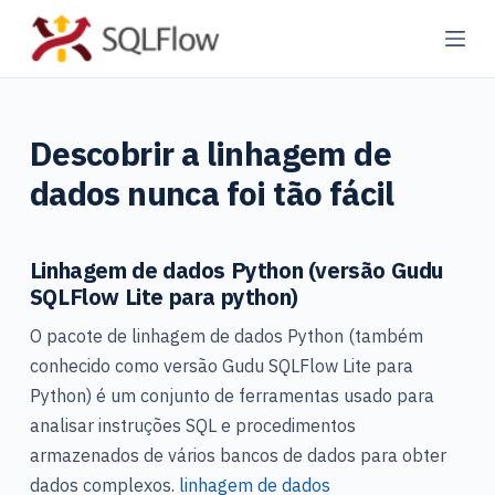
P
u
l
a
Descobrir a linhagem de
r
p
dados nunca foi tão fácil
a
r
a
Linhagem de dados Python (versão Gudu
SQLFlow Lite para python)
o
c
O pacote de linhagem de dados Python (também
o
conhecido como versão Gudu SQLFlow Lite para
n
Python) é um conjunto de ferramentas usado para
t
analisar instruções SQL e procedimentos
e
armazenados de vários bancos de dados para obter
ú
dados complexos.
linhagem de dados