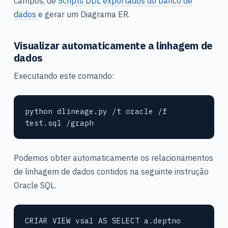
campos, de
Scripts DDL exportados do banco de
dados
e gerar um Diagrama ER.
Visualizar automaticamente a linhagem de
dados
Executando este comando:
python dlineage.py /t oracle /f 
test.sql /graph
Podemos obter automaticamente os relacionamentos
de linhagem de dados contidos na seguinte instrução
Oracle SQL.
CRIAR VIEW vsal AS SELECT a.deptno 