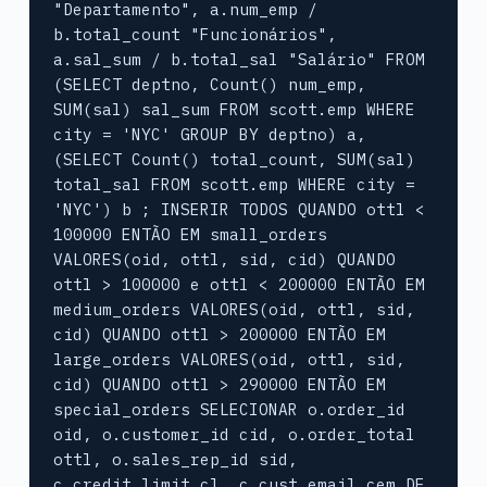
"Departamento", a.num_emp / 
b.total_count "Funcionários", 
a.sal_sum / b.total_sal "Salário" FROM 
(SELECT deptno, Count() num_emp, 
SUM(sal) sal_sum FROM scott.emp WHERE 
city = 'NYC' GROUP BY deptno) a, 
(SELECT Count() total_count, SUM(sal) 
total_sal FROM scott.emp WHERE city = 
'NYC') b ; INSERIR TODOS QUANDO ottl < 
100000 ENTÃO EM small_orders 
VALORES(oid, ottl, sid, cid) QUANDO 
ottl > 100000 e ottl < 200000 ENTÃO EM 
medium_orders VALORES(oid, ottl, sid, 
cid) QUANDO ottl > 200000 ENTÃO EM 
large_orders VALORES(oid, ottl, sid, 
cid) QUANDO ottl > 290000 ENTÃO EM 
special_orders SELECIONAR o.order_id 
oid, o.customer_id cid, o.order_total 
ottl, o.sales_rep_id sid, 
c.credit_limit cl, c.cust_email cem DE 