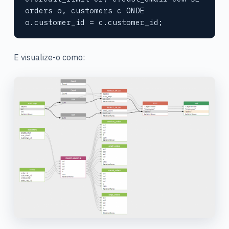
orders o, customers c ONDE 
o.customer_id = c.customer_id;
E visualize-o como: