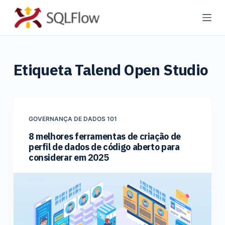
P
u
l
a
Etiqueta
Talend Open Studio
r
p
a
r
a
GOVERNANÇA DE DADOS 101
o
8 melhores ferramentas de criação de
perfil de dados de código aberto para
c
considerar em 2025
o
n
t
e
ú