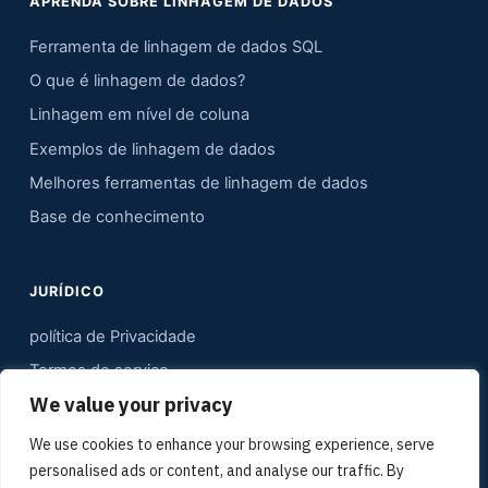
APRENDA SOBRE LINHAGEM DE DADOS
Ferramenta de linhagem de dados SQL
O que é linhagem de dados?
Linhagem em nível de coluna
Exemplos de linhagem de dados
Melhores ferramentas de linhagem de dados
Base de conhecimento
JURÍDICO
política de Privacidade
Termos de serviço
We value your privacy
Contato
Mapa do site
We use cookies to enhance your browsing experience, serve
personalised ads or content, and analyse our traffic. By
Kit de mídia