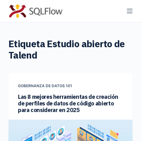
S
a
l
t
Etiqueta
Estudio abierto de
a
r
Talend
a
l
c
o
GOBERNANZA DE DATOS 101
n
Las 8 mejores herramientas de creación
t
de perfiles de datos de código abierto
e
para considerar en 2025
n
i
d