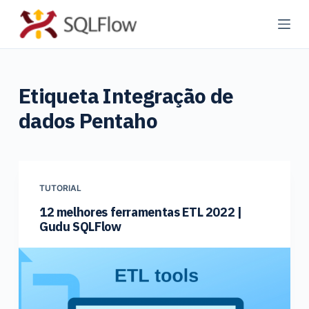
P
u
l
a
Etiqueta
Integração de
r
p
dados Pentaho
a
r
a
o
TUTORIAL
c
12 melhores ferramentas ETL 2022 |
o
Gudu SQLFlow
n
t
e
ú