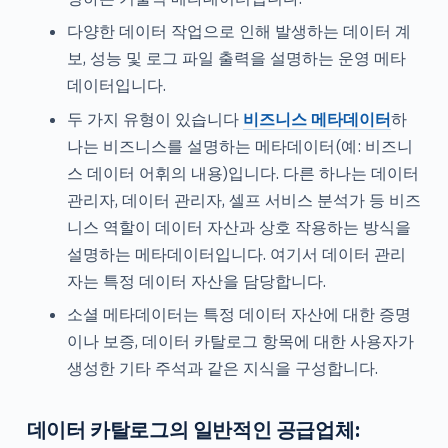
다양한 데이터 작업으로 인해 발생하는 데이터 계
보, 성능 및 로그 파일 출력을 설명하는 운영 메타
데이터입니다.
두 가지 유형이 있습니다
비즈니스 메타데이터
하
나는 비즈니스를 설명하는 메타데이터(예: 비즈니
스 데이터 어휘의 내용)입니다. 다른 하나는 데이터
관리자, 데이터 관리자, 셀프 서비스 분석가 등 비즈
니스 역할이 데이터 자산과 상호 작용하는 방식을
설명하는 메타데이터입니다. 여기서 데이터 관리
자는 특정 데이터 자산을 담당합니다.
소셜 메타데이터는 특정 데이터 자산에 대한 증명
이나 보증, 데이터 카탈로그 항목에 대한 사용자가
생성한 기타 주석과 같은 지식을 구성합니다.
데이터 카탈로그의 일반적인 공급업체: