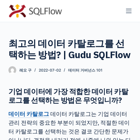
콘
텐
츠
로
최고의 데이터 카탈로그를 선
바
로
택하는 방법? | Gudu SQLFlow
가
기
레오 구
2022-07-02
데이터 거버넌스 101
기업 데이터에 가장 적합한 데이터 카탈
로그를 선택하는 방법은 무엇입니까?
데이터 카탈로그
데이터 카탈로그는 기업 데이터
관리 전략의 중요한 부분이 되었지만, 적절한 데이
터 카탈로그를 선택하는 것은 결코 간단한 문제가