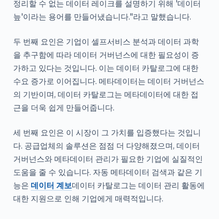
정리할 수 없는 데이터 레이크를 설명하기 위해 '데이터
늪'이라는 용어를 만들어냈습니다."라고 말했습니다.
두 번째 요인은 기업이 셀프서비스 분석과 데이터 과학
을 추구함에 따라 데이터 거버넌스에 대한 필요성이 증
가하고 있다는 것입니다. 이는 데이터 카탈로그에 대한
수요 증가로 이어집니다. 메타데이터는 데이터 거버넌스
의 기반이며, 데이터 카탈로그는 메타데이터에 대한 접
근을 더욱 쉽게 만들어줍니다.
세 번째 요인은 이 시장이 그 가치를 입증했다는 것입니
다. 공급업체의 솔루션은 점점 더 다양해졌으며, 데이터
거버넌스와 메타데이터 관리가 필요한 기업에 실질적인
도움을 줄 수 있습니다. 자동 메타데이터 검색과 같은 기
능은
데이터 계보
데이터 카탈로그는 데이터 관리 활동에
대한 지원으로 인해 기업에게 매력적입니다.