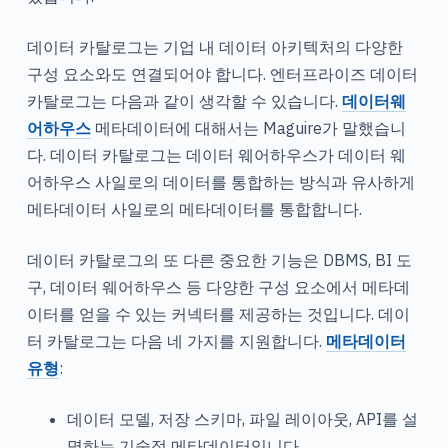
데이터 카탈로그는 기업 내 데이터 아키텍처의 다양한
구성 요소와도 연결되어야 합니다. 엔터프라이즈 데이터
카탈로그는 다음과 같이 생각할 수 있습니다.
데이터웨
어하우스
메타데이터에 대해서는 Maguire가 말했습니
다. 데이터 카탈로그는 데이터 웨어하우스가 데이터 웨
어하우스 사일로의 데이터를 통합하는 방식과 유사하게
메타데이터 사일로의 메타데이터를 통합합니다.
데이터 카탈로그의 또 다른 중요한 기능은 DBMS, BI 도
구, 데이터 웨어하우스 등 다양한 구성 요소에서 메타데
이터를 얻을 수 있는 커넥터를 제공하는 것입니다. 데이
터 카탈로그는 다음 네 가지를 지원합니다.
메타데이터
유형
:
데이터 모델, 저장 스키마, 파일 레이아웃, API를 설
명하는 기술적 메타데이터입니다.