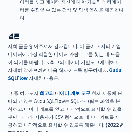
이터를 찾고 데이터 자산에 대한 기술적 메타데이
터를 수집할 수 있는 검색 및 탐색 옵션을 제공합니
다.
결론
저희 글을 읽어주셔서 감사합니다. 이 글이 귀사의 기업
데이터에 가장 적합한 데이터 카탈로그를 찾는 데 도움
이 되기를 바랍니다. 최고의 데이터 카탈로그에 대해 더
자세히 알아보려면 다음 웹사이트를 방문하세요.
Gudu
SQLFlow
자세한 내용은.
그 중 하나로서
최고의 데이터 계보 도구
현재 시중에 판
매되고 있는 Gudu SQLFlow는 SQL 스크립트 파일을 분
석하고, 데이터 계보를 얻고, 시각적으로 표시할 수 있을
뿐만 아니라, 사용자가 CSV 형식으로 데이터 계보를 제
공하고 시각적으로 표시할 수 있도록 해줍니다.
(2022년