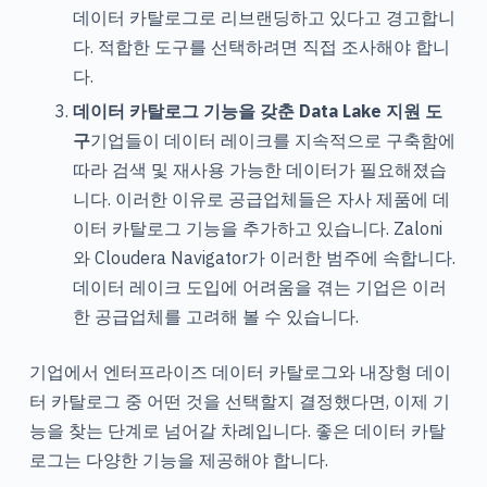
데이터 카탈로그로 리브랜딩하고 있다고 경고합니
다. 적합한 도구를 선택하려면 직접 조사해야 합니
다.
데이터 카탈로그 기능을 갖춘 Data Lake 지원 도
구
기업들이 데이터 레이크를 지속적으로 구축함에
따라 검색 및 재사용 가능한 데이터가 필요해졌습
니다. 이러한 이유로 공급업체들은 자사 제품에 데
이터 카탈로그 기능을 추가하고 있습니다. Zaloni
와 Cloudera Navigator가 이러한 범주에 속합니다.
데이터 레이크 도입에 어려움을 겪는 기업은 이러
한 공급업체를 고려해 볼 수 있습니다.
기업에서 엔터프라이즈 데이터 카탈로그와 내장형 데이
터 카탈로그 중 어떤 것을 선택할지 결정했다면, 이제 기
능을 찾는 단계로 넘어갈 차례입니다. 좋은 데이터 카탈
로그는 다양한 기능을 제공해야 합니다.