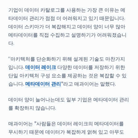
기업이 데이터 카탈로그를 사용하는 가장 큰 이유는 메
타데이터 관리가 점점 더 어려워지고 있기 때문입니다.
데이터 스키마가 더 복잡해지고 데이터 양이 너무 많아
메타데이터를 직접 수집하고 설명하기가 어려워졌습니
다.
“아키텍처를 단순화하기 위해 설계된 기술도 마찬가지
입니다.
데이터 레이크
다양한 데이터를 저장하기 위한
단일 아키텍처 구성 요소를 제공하는 것은 복잡할 수 있
습니다.
메타데이터 관리
"라고 매과이어는 말했다.
데이터 양이 늘어나는데도 일부 기업은 메타데이터 관리
를 확장하지 않습니다.
매과이어는 "사람들은 데이터 레이크의 메타데이터를
무시하기 때문에 데이터가 복잡하게 얽혀 있고 아무도