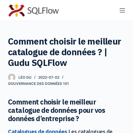
P
a
s
s
Comment choisir le meilleur
e
r
catalogue de données ? |
a
Gudu SQLFlow
u
c
LÉO GU
2022-07-02
o
GOUVERNANCE DES DONNÉES 101
n
t
Comment choisir le meilleur
e
catalogue de données pour vos
n
données d’entreprise ?
u
Catalogues de données
Les catalogues de