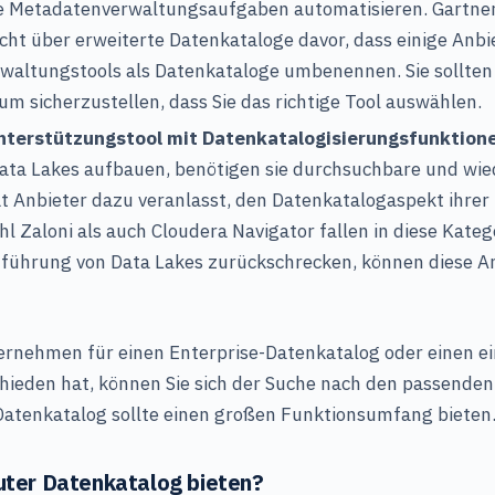
ie Metadatenverwaltungsaufgaben automatisieren. Gartner
cht über erweiterte Datenkataloge davor, dass einige Anbie
altungstools als Datenkataloge umbenennen. Sie sollten
um sicherzustellen, dass Sie das richtige Tool auswählen.
terstützungstool mit Datenkatalogisierungsfunktion
ta Lakes aufbauen, benötigen sie durchsuchbare und wi
at Anbieter dazu veranlasst, den Datenkatalogaspekt ihrer
hl Zaloni als auch Cloudera Navigator fallen in diese Kate
inführung von Data Lakes zurückschrecken, können diese An
ternehmen für einen Enterprise-Datenkatalog oder einen e
hieden hat, können Sie sich der Suche nach den passende
Datenkatalog sollte einen großen Funktionsumfang bieten
guter Datenkatalog bieten?