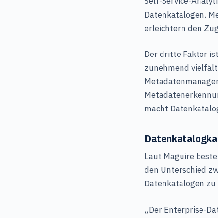
Self-Service-Analyt
Datenkatalogen. Me
erleichtern den Zug
Der dritte Faktor i
zunehmend vielfäl
Metadatenmanagemen
Metadatenerkennu
macht Datenkatalog
Datenkatalogka
Laut Maguire besteh
den Unterschied z
Datenkatalogen zu 
„Der Enterprise-Da