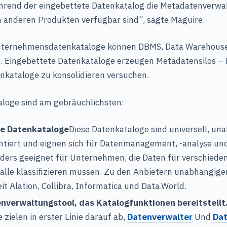
hrend der eingebettete Datenkatalog die Metadatenverwa
n anderen Produkten verfügbar sind“, sagte Maguire.
Unternehmensdatenkataloge können DBMS, Data Warehouse
. Eingebettete Datenkataloge erzeugen Metadatensilos – 
kataloge zu konsolidieren versuchen.
loge sind am gebräuchlichsten:
e Datenkataloge
Diese Datenkataloge sind universell, un
ntiert und eignen sich für Datenmanagement, -analyse un
nders geeignet für Unternehmen, die Daten für verschiede
le klassifizieren müssen. Zu den Anbietern unabhängige
t Alation, Collibra, Informatica und Data.World.
nverwaltungstool, das Katalogfunktionen bereitstellt
zielen in erster Linie darauf ab,
Datenverwalter
Und
Dat