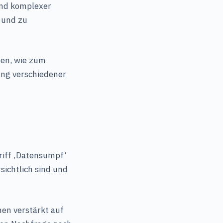
ind komplexer
 und zu
hen, wie zum
ung verschiedener
riff ‚Datensumpf‘
sichtlich sind und
men verstärkt auf