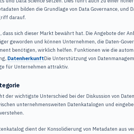
ics und Data Science setzen. Dies führt auch zu einer höh
tadaten bilden die Grundlage von Data Governance, und 
riff darauf.
st, dass sich dieser Markt bewährt hat. Die Angebote der An
tiger geworden und können Unternehmen, die Daten-Gove
t benötigen, wirklich helfen. Funktionen wie die autom
ng,
Datenherkunft
Die Unterstützung von Datenmanageme
e für Unternehmen attraktiv.
tegorie
t der wichtigste Unterschied bei der Diskussion von Date
wischen unternehmensweiten Datenkatalogen und eingebe
verstehen.
tenkatalog dient der Konsolidierung von Metadaten aus v