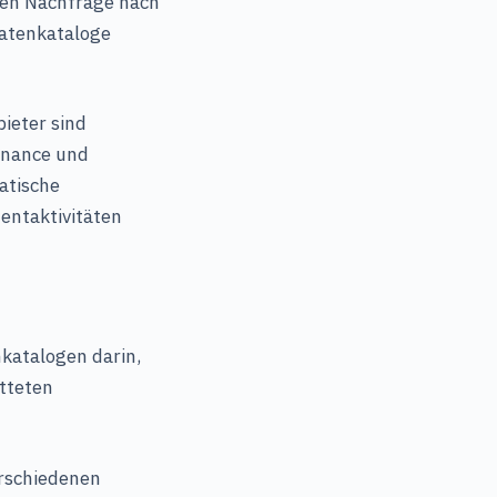
eren Nachfrage nach
Datenkataloge
bieter sind
rnance und
atische
ntaktivitäten
nkatalogen darin,
tteten
erschiedenen