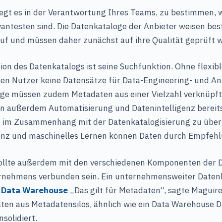
egt es in der Verantwortung Ihres Teams, zu bestimmen, 
vantesten sind. Die Datenkataloge der Anbieter weisen be
f und müssen daher zunächst auf ihre Qualität geprüft 
ion des Datenkatalogs ist seine Suchfunktion. Ohne flexib
nen Nutzer keine Datensätze für Data-Engineering- und A
oge müssen zudem Metadaten aus einer Vielzahl verknüpf
en außerdem Automatisierung und Datenintelligenz bereit
 im Zusammenhang mit der Datenkatalogisierung zu übe
genz und maschinelles Lernen können Daten durch Empfehl
ollte außerdem mit den verschiedenen Komponenten der 
rnehmens verbunden sein. Ein unternehmensweiter Datenk
.
Data Warehouse
„Das gilt für Metadaten“, sagte Maguire
aten aus Metadatensilos, ähnlich wie ein Data Warehouse D
solidiert.