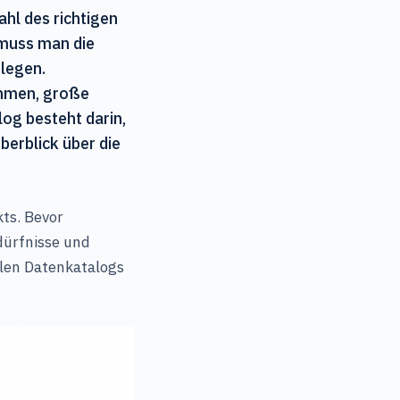
l des richtigen
 muss man die
tlegen.
ehmen, große
og besteht darin,
berblick über die
ts. Bevor
dürfnisse und
alen Datenkatalogs