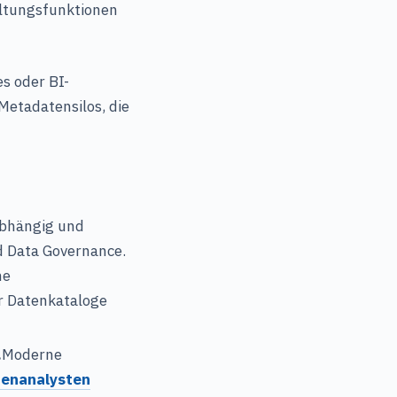
ltungsfunktionen
s oder BI-
Metadatensilos, die
abhängig und
d Data Governance.
ne
r Datenkataloge
.
Moderne
enanalysten