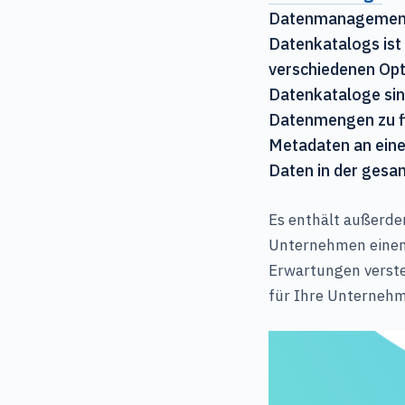
Datenmanagements
n
Datenkatalogs ist
verschiedenen Opt
Datenkataloge si
Datenmengen zu fi
Metadaten an einem
Daten in der gesa
Es enthält außerde
Unternehmen einen 
Erwartungen versteh
für Ihre Unterneh