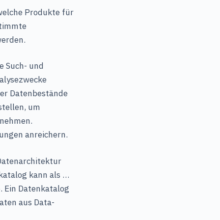
welche Produkte für
stimmte
werden.
le Such- und
nalysezwecke
ter Datenbestände
stellen, um
rnehmen.
ungen anreichern.
Datenarchitektur
atalog kann als …
. Ein Datenkatalog
aten aus Data-