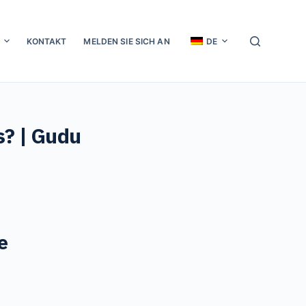
KONTAKT
MELDEN SIE SICH AN
DE
s? | Gudu
e