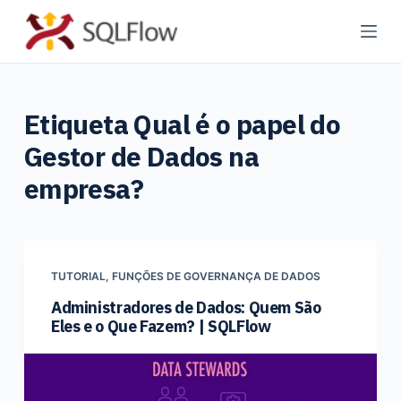
P
u
l
a
Etiqueta
Qual é o papel do
r
p
Gestor de Dados na
a
empresa?
r
a
o
c
TUTORIAL
,
FUNÇÕES DE GOVERNANÇA DE DADOS
o
Administradores de Dados: Quem São
n
Eles e o Que Fazem? | SQLFlow
t
e
ú