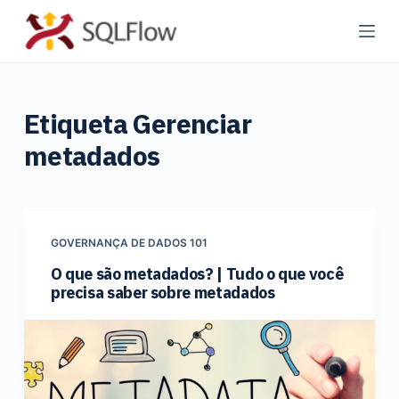
P
u
l
a
Etiqueta
Gerenciar
r
p
metadados
a
r
a
o
GOVERNANÇA DE DADOS 101
c
O que são metadados? | Tudo o que você
o
precisa saber sobre metadados
n
t
e
ú