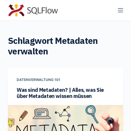
Z
u
m
I
Schlagwort
Metadaten
n
h
verwalten
a
l
t
s
DATENVERWALTUNG 101
p
Was sind Metadaten? | Alles, was Sie
r
über Metadaten wissen müssen
i
n
g
e