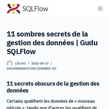
P
a
s
s
11 sombres secrets de la
e
r
gestion des données | Gudu
a
SQLFlow
u
c
LÉO GU
2022-08-27
o
GOUVERNANCE DES DONNÉES 101
n
t
11 secrets obscurs de la gestion des
e
données
n
u
Certains qualifient les données de « nouveau
pétrole », tandis que d'autres les qualifient de