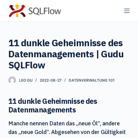
Z
u
m
I
11 dunkle Geheimnisse des
n
h
Datenmanagements | Gudu
a
SQLFlow
l
t
LEO GU
2022-08-27
DATENVERWALTUNG 101
s
p
r
11 dunkle Geheimnisse des
i
Datenmanagements
n
Manche nennen Daten das „neue Öl“, andere
g
das „neue Gold“. Abgesehen von der Gültigkeit
e