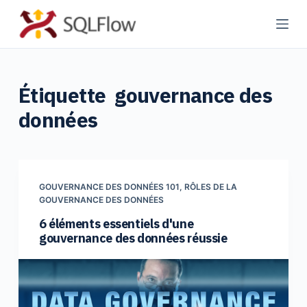
P
a
s
s
Étiquette
gouvernance des
e
r
données
a
u
c
o
GOUVERNANCE DES DONNÉES 101
,
RÔLES DE LA
n
GOUVERNANCE DES DONNÉES
t
6 éléments essentiels d'une
gouvernance des données réussie
e
n
u