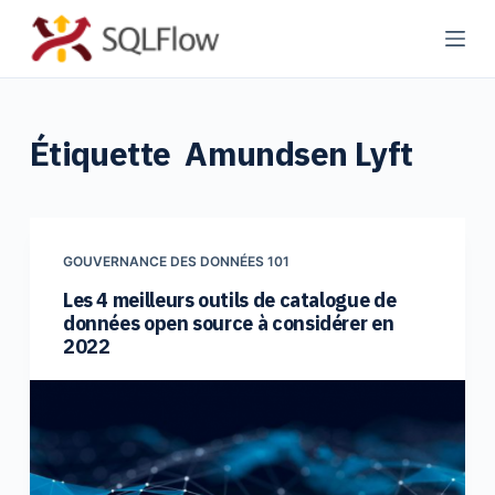
P
a
s
s
Étiquette
Amundsen Lyft
e
r
a
u
c
GOUVERNANCE DES DONNÉES 101
o
Les 4 meilleurs outils de catalogue de
données open source à considérer en
n
2022
t
e
n
u