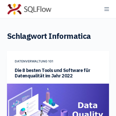
Z
u
m
I
Schlagwort
Informatica
n
h
a
l
t
DATENVERWALTUNG 101
s
Die 8 besten Tools und Software für
Datenqualität im Jahr 2022
p
r
i
n
g
e