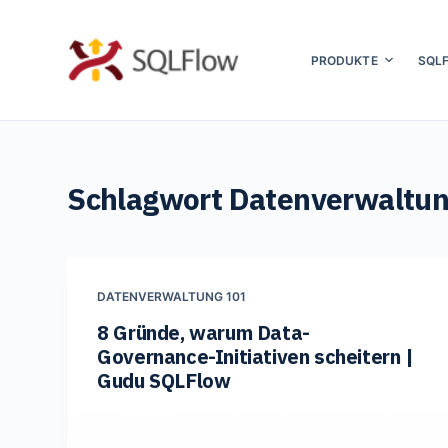
Z
u
PRODUKTE
SQL
m
I
n
h
Schlagwort
Datenverwaltu
a
l
t
s
DATENVERWALTUNG 101
p
8 Gründe, warum Data-
r
Governance-Initiativen scheitern |
i
Gudu SQLFlow
n
g
e