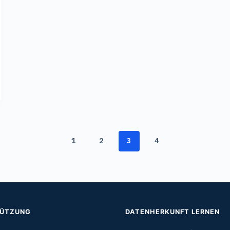
1
2
3
4
TÜTZUNG
DATENHERKUNFT LERNEN