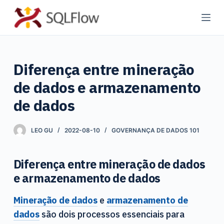
P
u
l
a
Diferença entre mineração
r
p
de dados e armazenamento
a
de dados
r
a
LEO GU
2022-08-10
GOVERNANÇA DE DADOS 101
o
c
o
Diferença entre mineração de dados
n
e armazenamento de dados
t
Mineração de dados
e
armazenamento de
e
dados
são dois processos essenciais para
ú