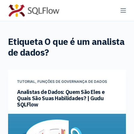
P
u
l
a
Etiqueta
O que é um analista
r
p
de dados?
a
r
a
o
TUTORIAL
,
FUNÇÕES DE GOVERNANÇA DE DADOS
c
Analistas de Dados: Quem São Eles e
o
Quais São Suas Habilidades? | Gudu
n
SQLFlow
t
e
ú