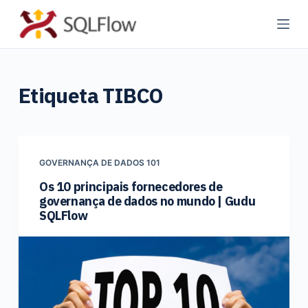
P
u
l
a
Etiqueta
TIBCO
r
p
a
r
a
GOVERNANÇA DE DADOS 101
o
Os 10 principais fornecedores de
governança de dados no mundo | Gudu
c
SQLFlow
o
n
t
e
ú