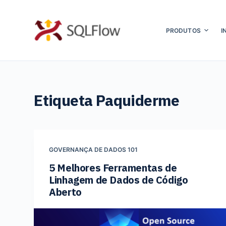
P
u
PRODUTOS
I
l
a
r
p
Etiqueta
Paquiderme
a
r
a
o
GOVERNANÇA DE DADOS 101
c
5 Melhores Ferramentas de
o
Linhagem de Dados de Código
n
Aberto
t
e
ú