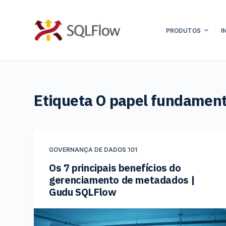
P
u
PRODUTOS
I
l
a
r
p
Etiqueta
O papel fundament
a
r
a
o
GOVERNANÇA DE DADOS 101
c
Os 7 principais benefícios do
o
gerenciamento de metadados |
n
Gudu SQLFlow
t
e
ú