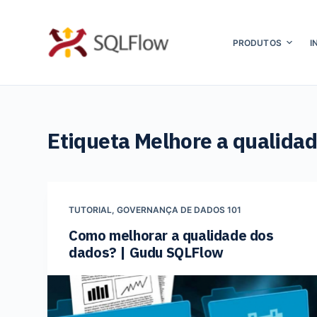
P
u
PRODUTOS
I
l
a
r
p
Etiqueta
Melhore a qualidad
a
r
a
o
TUTORIAL
,
GOVERNANÇA DE DADOS 101
c
Como melhorar a qualidade dos
o
dados? | Gudu SQLFlow
n
t
e
ú