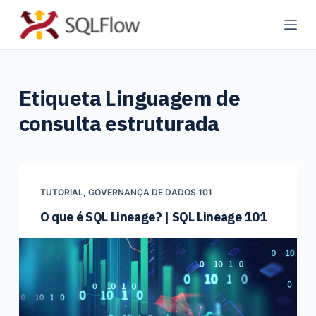
P
u
l
a
Etiqueta
Linguagem de
r
p
consulta estruturada
a
r
a
o
TUTORIAL
,
GOVERNANÇA DE DADOS 101
c
O que é SQL Lineage? | SQL Lineage 101
o
n
t
e
ú