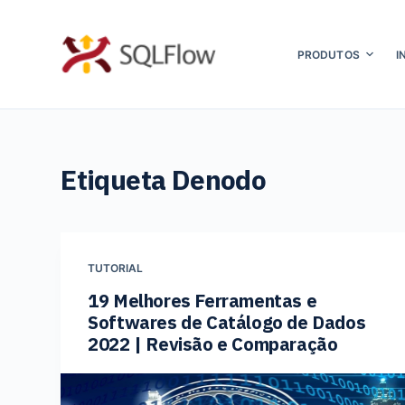
P
u
PRODUTOS
I
l
a
r
p
Etiqueta
Denodo
a
r
a
o
TUTORIAL
c
19 Melhores Ferramentas e
o
Softwares de Catálogo de Dados
n
2022 | Revisão e Comparação
t
e
ú