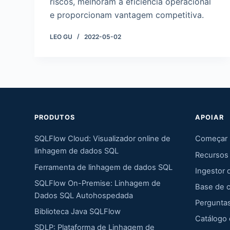
riscos, melhoram a eficiência operacional
e proporcionam vantagem competitiva.
LEO GU
2022-05-02
PRODUTOS
APOIAR
SQLFlow Cloud: Visualizador online de
Começar
linhagem de dados SQL
Recursos
Ferramenta de linhagem de dados SQL
Ingestor 
SQLFlow On-Premise: Linhagem de
Base de 
Dados SQL Autohospedada
Pergunta
Biblioteca Java SQLFlow
Catálogo
SDLP: Plataforma de Linhagem de