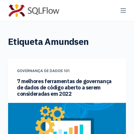
P
u
l
a
Etiqueta
Amundsen
r
p
a
r
a
GOVERNANÇA DE DADOS 101
o
7 melhores ferramentas de governança
de dados de código aberto a serem
c
consideradas em 2022
o
n
t
e
ú