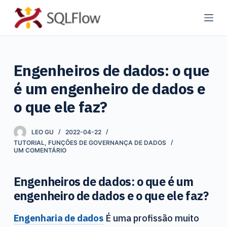
P
u
l
a
Engenheiros de dados: o que
r
p
é um engenheiro de dados e
a
o que ele faz?
r
a
LEO GU
2022-04-22
o
TUTORIAL
,
FUNÇÕES DE GOVERNANÇA DE DADOS
c
UM COMENTÁRIO
o
n
Engenheiros de dados: o que é um
t
engenheiro de dados e o que ele faz?
e
ú
Engenharia de dados
É uma profissão muito