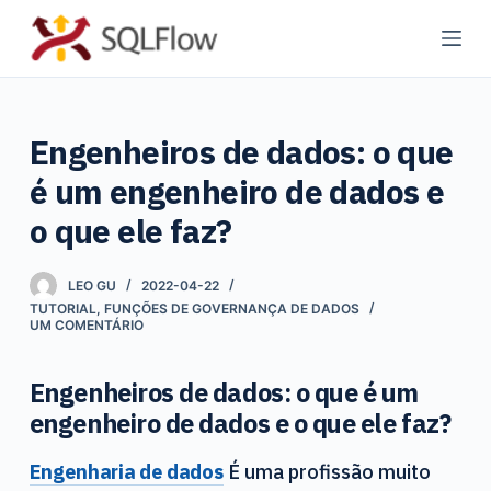
P
u
l
a
Engenheiros de dados: o que
r
p
é um engenheiro de dados e
a
o que ele faz?
r
a
LEO GU
2022-04-22
o
TUTORIAL
,
FUNÇÕES DE GOVERNANÇA DE DADOS
c
UM COMENTÁRIO
o
n
Engenheiros de dados: o que é um
t
engenheiro de dados e o que ele faz?
e
ú
Engenharia de dados
É uma profissão muito