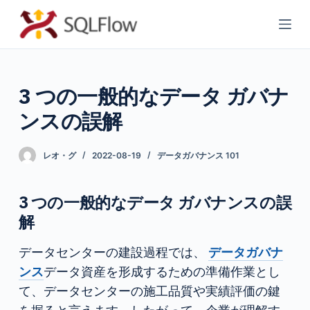
コ
ン
テ
ン
3 つの一般的なデータ ガバナ
ツ
へ
ンスの誤解
ス
キ
レオ・グ
2022-08-19
データガバナンス 101
ッ
プ
3 つの一般的なデータ ガバナンスの誤
解
データセンターの建設過程では、
データガバナ
ンス
データ資産を形成するための準備作業とし
て、データセンターの施工品質や実績評価の鍵