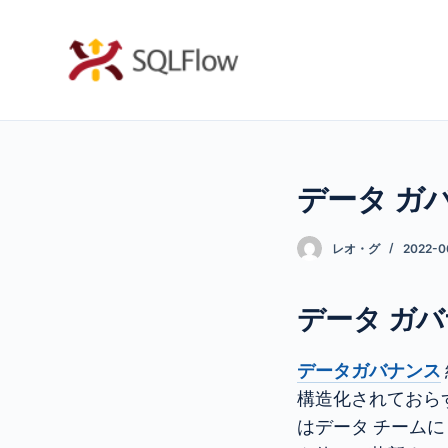
コ
ン
テ
ン
ツ
へ
データ ガ
ス
キ
ッ
レオ・グ
2022-0
プ
データ ガ
データガバナンス
構造化されておら
はデータ チーム