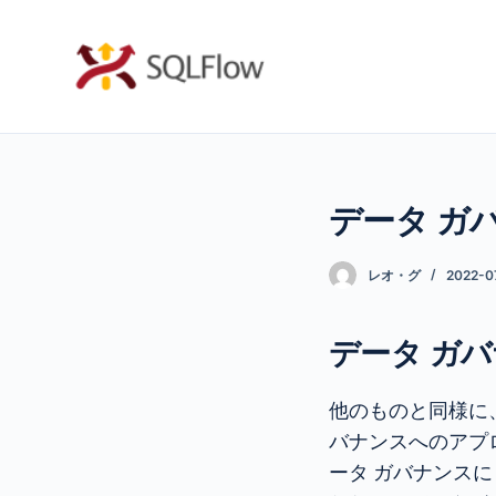
コ
ン
テ
ン
ツ
へ
データ ガバナ
ス
キ
ッ
レオ・グ
2022-0
プ
データ ガバ
他のものと同様に
バナンスへのアプ
ータ ガバナンス