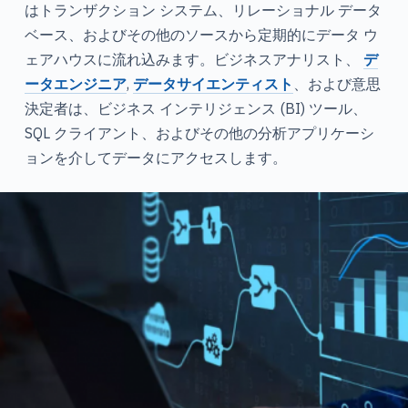
はトランザクション システム、リレーショナル データ
ベース、およびその他のソースから定期的にデータ ウ
ェアハウスに流れ込みます。ビジネスアナリスト、
デ
ータエンジニア
,
データサイエンティスト
、および意思
決定者は、ビジネス インテリジェンス (BI) ツール、
SQL クライアント、およびその他の分析アプリケーシ
ョンを介してデータにアクセスします。