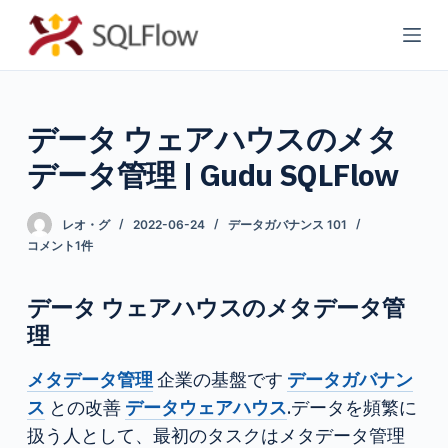
コ
ン
テ
ン
データ ウェアハウスのメタ
ツ
へ
データ管理 | Gudu SQLFlow
ス
キ
レオ・グ
2022-06-24
データガバナンス 101
ッ
コメント1件
プ
データ ウェアハウスのメタデータ管
理
メタデータ管理
企業の基盤です
データガバナン
ス
との改善
データウェアハウス
.データを頻繁に
扱う人として、最初のタスクはメタデータ管理