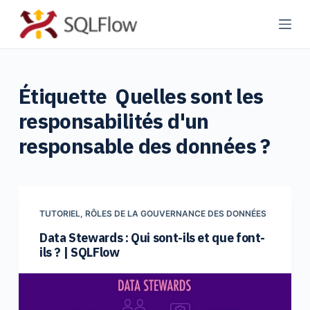
P
a
s
s
Étiquette
Quelles sont les
e
r
responsabilités d'un
a
responsable des données ?
u
c
o
n
TUTORIEL
,
RÔLES DE LA GOUVERNANCE DES DONNÉES
t
Data Stewards : Qui sont-ils et que font-
e
ils ? | SQLFlow
n
u