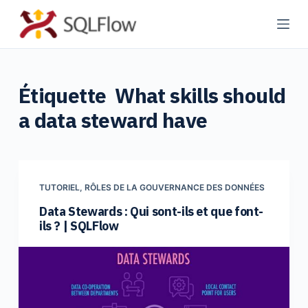
P
a
s
s
Étiquette
What skills should
e
r
a data steward have
a
u
c
o
TUTORIEL
,
RÔLES DE LA GOUVERNANCE DES DONNÉES
n
Data Stewards : Qui sont-ils et que font-
t
ils ? | SQLFlow
e
n
u