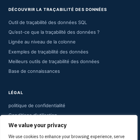
DÉCOUVRIR LA TRAÇABILITÉ DES DONNÉES
Outil de traçabilité des données SQL
Qu’est-ce que la traçabilité des données ?
Lignée au niveau de la colonne
Exemples de traçabilité des données
Meilleurs outils de traçabilité des données
Base de connaissances
LÉGAL
politique de confidentialité
Conditions d'utilisation
We value your privacy
Contact
Plan du site
We use cookies to enhance your browsing experience, serve