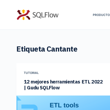
S
a
PRODUCTO
l
t
a
r
Etiqueta
Cantante
a
l
c
o
TUTORIAL
n
12 mejores herramientas ETL 2022
t
| Gudu SQLFlow
e
n
i
d