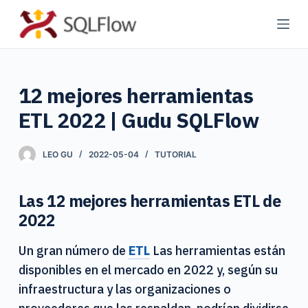
S
a
l
t
12 mejores herramientas
a
r
ETL 2022 | Gudu SQLFlow
a
l
LEO GU
2022-05-04
TUTORIAL
c
o
Las 12 mejores herramientas ETL de
n
2022
t
e
Un gran número de
ETL
Las herramientas están
n
disponibles en el mercado en 2022 y, según su
i
infraestructura y las organizaciones o
d