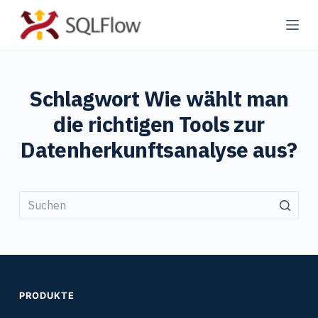
Z
u
m
I
Schlagwort
Wie wählt man
n
h
die richtigen Tools zur
a
Datenherkunftsanalyse aus?
l
t
s
p
r
Keine
i
Ergebnisse
n
g
PRODUKTE
e