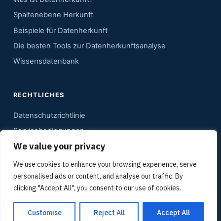
Spaltenebene Herkunft
Beispiele für Datenherkunft
Die besten Tools zur Datenherkunftsanalyse
Wissensdatenbank
RECHTLICHES
Datenschutzrichtlinie
Servicebedingungen
We value your privacy
Kontakt
Sitemap
We use cookies to enhance your browsing experience, serve
personalised ads or content, and analyse our traffic. By
Mediadaten
clicking "Accept All", you consent to our use of cookies.
Customise
Reject All
Accept All
© Copyright 2012–2026 Datenherkunftsanalyse-Tools | Gudu