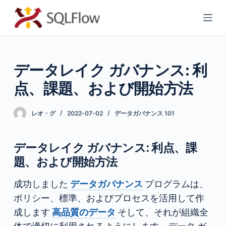
コ
ン
テ
ン
データレイク ガバナンス: 利
ツ
へ
点、課題、および開始方法
ス
キ
レオ・グ
2022-07-02
データガバナンス 101
ッ
プ
データレイク ガバナンス: 利点、課
題、および開始方法
成功しました
データガバナンス
プログラムは、
ポリシー、標準、およびプロセスを活用して作
成します
高品質のデータ
そして、それが組織全