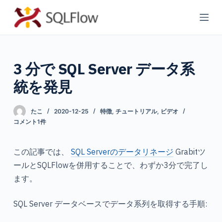
コ
ン
テ
ン
3 分で SQL Server データ系
ツ
へ
統を発見
ス
キ
たこ
2020-12-25
特徴
,
チュートリアル
,
ビデオ
ッ
コメント1件
プ
この記事では、
SQL Serverのデータリネージ
Grabitツ
ールとSQLFlowを併用することで、わずか3分で完了し
ます。
SQL Server データベースでデータ系列を取得する手順: