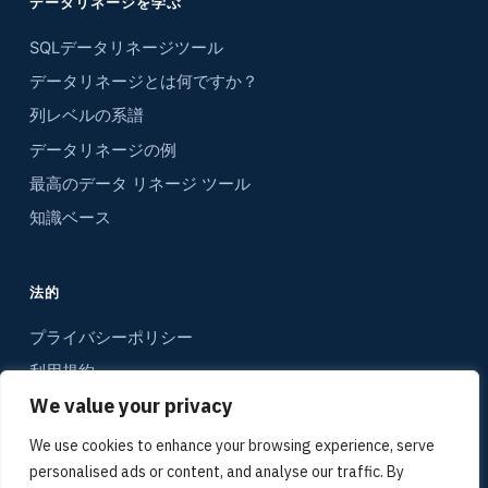
データリネージを学ぶ
SQLデータリネージツール
データリネージとは何ですか？
列レベルの系譜
データリネージの例
最高のデータ リネージ ツール
知識ベース
法的
プライバシーポリシー
利用規約
We value your privacy
コンタクト
サイトマップ
We use cookies to enhance your browsing experience, serve
personalised ads or content, and analyse our traffic. By
メディアキット