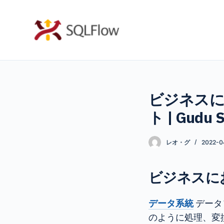
コ
ン
テ
ン
ツ
へ
ビジネスに
ス
キ
ト | Gudu 
ッ
プ
レオ・グ
2022-0
ビジネスに
データ系統
データ
のように処理、変