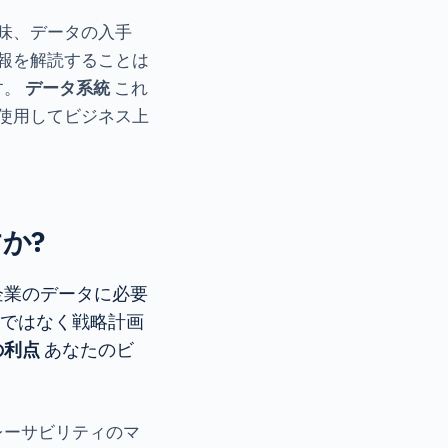
味、データの入手
報を解読することは
す。
データ系統
これ
使用してビジネス上
か?
企業のデータに必要
のではなく戦略計画
の利点
あなたのビ
トレーサビリティのマ