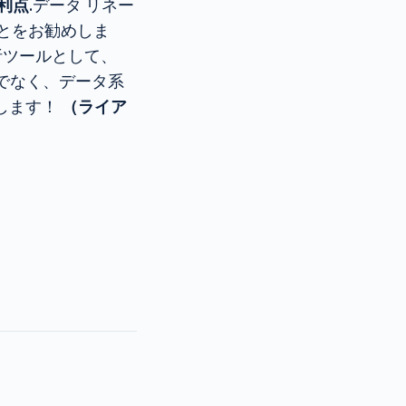
利点
.データ リネー
とをお勧めしま
析ツールとして、
でなく、データ系
します！
（ライア