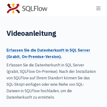
Z
u
m
I
Videoanleitung
n
h
a
Erfassen Sie die Datenherkunft in SQL Server
l
(Grabit, On-Premise-Version).
t
s
Erfassen Sie die Datenherkunft in SQL Server
p
(grabit, SQLFlow On-Premise). Nach der Installation
r
von SQLFlow auf Ihrem Standort können Sie das
i
SQL-Skript einfügen oder eine Reihe von SQL-
n
Dateien in SQLFlow hochladen, um die
g
Datenherkunft zu ermitteln.
e