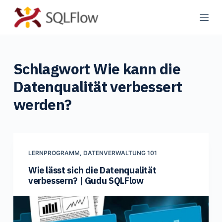
Z
u
m
I
Schlagwort
Wie kann die
n
h
Datenqualität verbessert
a
werden?
l
t
s
p
LERNPROGRAMM
,
DATENVERWALTUNG 101
r
Wie lässt sich die Datenqualität
i
verbessern? | Gudu SQLFlow
n
g
e