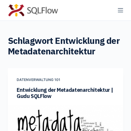
Z
u
m
I
Schlagwort
Entwicklung der
n
h
Metadatenarchitektur
a
l
t
s
DATENVERWALTUNG 101
p
Entwicklung der Metadatenarchitektur |
r
Gudu SQLFlow
i
n
g
e