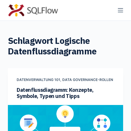
Z
u
m
I
Schlagwort
Logische
n
h
Datenflussdiagramme
a
l
t
s
DATENVERWALTUNG 101
,
DATA GOVERNANCE-ROLLEN
p
Datenflussdiagramm: Konzepte,
r
Symbole, Typen und Tipps
i
n
g
e