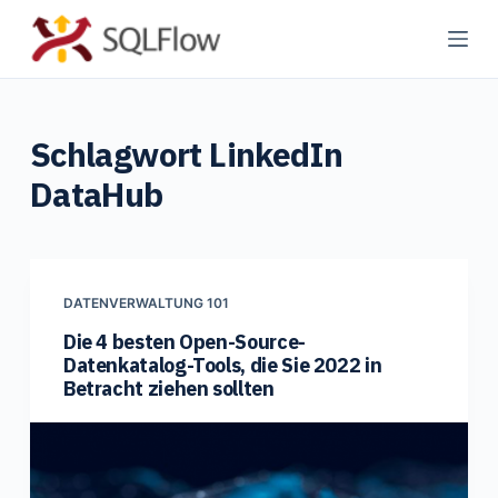
Z
u
m
I
Schlagwort
LinkedIn
n
h
DataHub
a
l
t
s
DATENVERWALTUNG 101
p
Die 4 besten Open-Source-
r
Datenkatalog-Tools, die Sie 2022 in
i
Betracht ziehen sollten
n
g
e