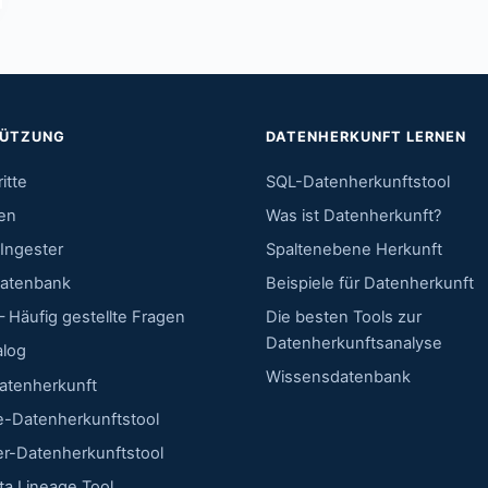
TÜTZUNG
DATENHERKUNFT LERNEN
itte
SQL-Datenherkunftstool
en
Was ist Datenherkunft?
Ingester
Spaltenebene Herkunft
atenbank
Beispiele für Datenherkunft
 Häufig gestellte Fragen
Die besten Tools zur
Datenherkunftsanalyse
alog
Wissensdatenbank
atenherkunft
e-Datenherkunftstool
r-Datenherkunftstool
ta Lineage Tool