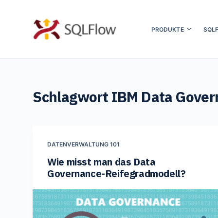
Z
u
PRODUKTE
SQL
m
I
n
h
Schlagwort
IBM Data Gover
a
l
t
s
DATENVERWALTUNG 101
p
Wie misst man das Data
r
Governance-Reifegradmodell?
i
n
g
e