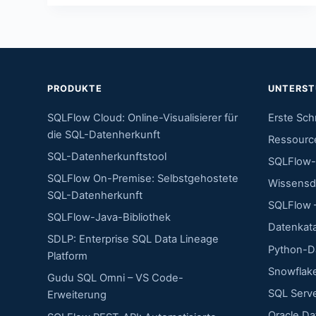
PRODUKTE
UNTERS
SQLFlow Cloud: Online-Visualisierer für
Erste Schr
die SQL-Datenherkunft
Ressourc
SQL-Datenherkunftstool
SQLFlow-
SQLFlow On-Premise: Selbstgehostete
Wissensd
SQL-Datenherkunft
SQLFlow –
SQLFlow-Java-Bibliothek
Datenkat
SDLP: Enterprise SQL Data Lineage
Python-D
Platform
Snowflak
Gudu SQL Omni – VS Code-
SQL Serve
Erweiterung
Oracle Da