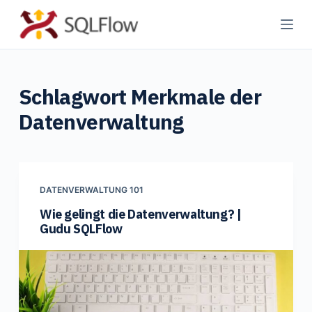
Z
u
m
I
Schlagwort
Merkmale der
n
h
Datenverwaltung
a
l
t
s
DATENVERWALTUNG 101
p
Wie gelingt die Datenverwaltung? |
r
Gudu SQLFlow
i
n
g
e